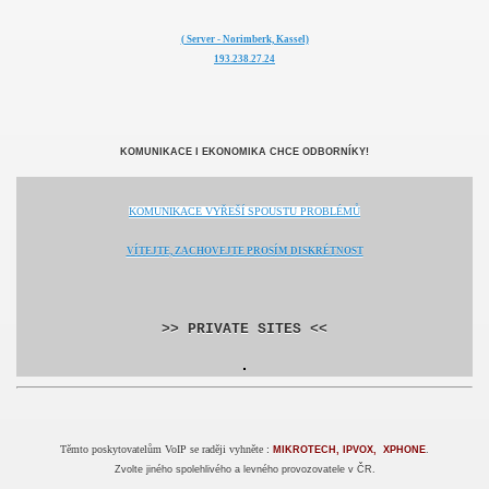
(
Server - Norimberk, Kassel)
193.238.27.24
KOMUNIKACE I EKONOMIKA CHCE ODBORNÍKY!
KOMUNIKACE VYŘEŠÍ SPOUSTU PROBLÉMŮ
VÍTEJTE, ZACHOVEJTE PROSÍM DISKRÉTNOST
>> PRIVATE SITES <<
Těmto poskytovatelům VoIP se raději vyhněte
:
MIKROTECH, IPVOX,
XPHONE
.
Zvolte jiného spolehlivého a levného provozovatele v ČR.