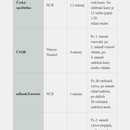
Česká
vrátí kartu. Na
NCR
1,5 minuty
spořitelna
odebrání karty je
12 vteřin (pípá).
1:20
vklad vložen
Po 1. minutě
varování, po
2. minutě vrácení
Wincor-
ČSOB
4 minuty
vkladu, po
Nixdorf
4. minutě
zadržení karty
a/nebo vkladu
Po 30 vteřinách
výzva, po minutě
vklad zadržen,
mBank/Euronet
NCR
1 minuta
po dalších
20 vteřinách
zadržena karta.
Po 2. minutě
výzva (nepípá),