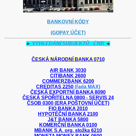
BANKOVNÍ KÓDY
(GOPAY ÚČET)
►
VYHLEDÁNÍ SUBJEKTŮ - ČNB
◄
ČESKÁ NÁRODNÍ BANKA 0710
AIR BANK 3030
CITIBANK 2600
COMMERZBANK
6200
CREDITAS 2250
(
řada MAX
)
ČESKÁ EXPORTNÍ BANKA 8090
ČESKÁ SPOŘITELNA 0800 - SERVIS 24
ČSOB 0300 (ERA POŠTOVNÍ ÚČET)
FIO BANKA 2010
HYPOTÉČNÍ BANKA 2100
J&T BANKA 5800
KOMERČNÍ BANKA 0100
MBANK S.A. org. složka 6210
MONETA MONEY BANK 0600