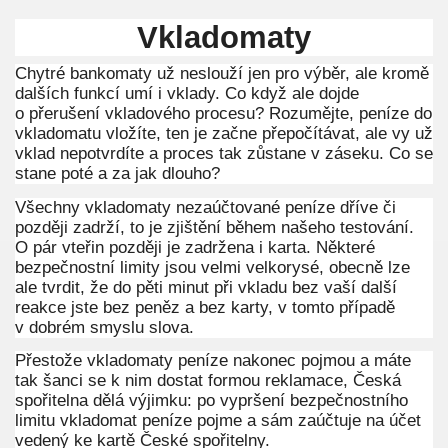
Vkladomaty
Chytré bankomaty už neslouží jen pro výběr, ale kromě
dalších funkcí umí i vklady. Co když ale dojde
o přerušení vkladového procesu? Rozumějte, peníze do
vkladomatu vložíte, ten je začne přepočítávat, ale vy už
vklad nepotvrdíte a proces tak zůstane v záseku. Co se
stane poté a za jak dlouho?
Všechny vkladomaty nezaúčtované peníze dříve či
později zadrží, to je zjištění během našeho testování.
O pár vteřin později je zadržena i karta. Některé
bezpečnostní limity jsou velmi velkorysé, obecně lze
ale tvrdit, že do pěti minut při vkladu bez vaší další
reakce jste bez peněz a bez karty, v tomto případě
v dobrém smyslu slova.
Přestože vkladomaty peníze nakonec pojmou a máte
tak šanci se k nim dostat formou reklamace, Česká
spořitelna dělá výjimku: po vypršení bezpečnostního
limitu vkladomat peníze pojme a sám zaúčtuje na účet
vedený ke kartě České spořitelny.