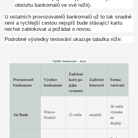
obsluhu bankomatů ve své režii).
U ostatních provozovatelů bankomatů už to tak snadné
není a rychlejší cestou nejspíš bude stávající kartu
nechat zablokovat a požádat o novou.
Podrobné výsledky testování ukazuje tabulka níže:
Výběr hotovosti – test
Zadržení
Provozovatel
Výrobce
karty po
Zadržení
Forma
bankomatu
bankomatu
jejím
hotovosti
varování
vysunutí
30 vteřin
Wincor-
výstraha
Air Bank
15 vteřin
nezadrží
Nixdorf
na
displeji.