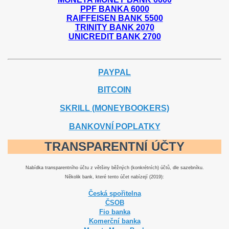
PPF BANKA 6000
RAIFFEISEN BANK 5500
TRINITY BANK 2070
UNICREDIT BANK 2700
PAYPAL
BITCOIN
SKRILL (MONEYBOOKERS)
BANKOVNÍ POPLATKY
TRANSPARENTNÍ ÚČTY
Nabídka transparentního účtu z většiny běžných (konkrétních) účtů, dle sazebníku.
Několik bank, které tento účet nabízejí (2019):
Česká spořitelna
ČSOB
Fio banka
Komerční banka