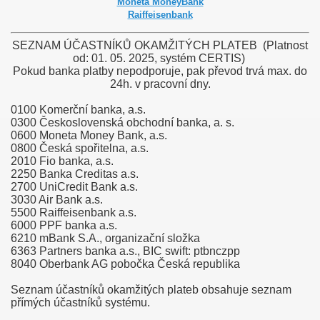
Moneta MoneyBank
Raiffeisenbank
SEZNAM ÚČASTNÍKŮ OKAMŽITÝCH PLATEB (Platnost
od: 01. 05. 2025, systém CERTIS)
Pokud banka platby nepodporuje, pak převod trvá max. do
24h. v pracovní dny.
0100 Komerční banka, a.s.
0300 Československá obchodní banka, a. s.
0600 Moneta Money Bank, a.s.
0800 Česká spořitelna, a.s.
2010 Fio banka, a.s.
2250 Banka Creditas a.s.
2700 UniCredit Bank a.s.
3030 Air Bank a.s.
5500 Raiffeisenbank a.s.
6000 PPF banka a.s.
6210 mBank S.A., organizační složka
6363 Partners banka a.s., BIC swift: ptbnczpp
8040 Oberbank AG pobočka Česká republika
Seznam účastníků okamžitých plateb obsahuje seznam
přímých účastníků systému.