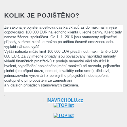
KOLIK JE POJIŠTĚNO?
Ze zákona je pojištěna celková částka vkladů až do maximální výše
odpovídající 100 000 EUR na jednoho klienta u jedné banky. Klient tedy
nenese žádnou spoluúčast. Od 1. 1. 2016 jsou stanoveny výjimečné
případy, v rámci nichž je možno po určitou časově omezenou dobu
vyplatit náhradu vyšší.
Vyšší náhrada může limit 100 000 EUR přesáhnout maximálně o 100
000 EUR. Za výjimečné případy jsou považovány například náhrady
vkladů finančních prostředků z prodeje nemovité věci sloužící k
bydlení, vypořádání společného jmění manželů při rozvodu, pojistného
plnění (pro případ úrazu, nemoci, invalidity nebo smrti), dědictví,
jednorázového vyrovnání z penzijního připojištění nebo spoření,
odstupného při propuštění ze zaměstnání
a v dalších případech stanovených zákonem.