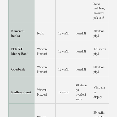
karta
zadržena,
hotovost
pak také.
Komerční
30 vteřin
NCR
12 vteřin
nezadrží
banka
pípá.
PENÍZE
Wincor-
120 vteřin
12 vteřin
nezadrží
Money Bank
Nixdorf
pípá.
Wincor-
60 vteřin
Oberbank
12 vteřin
nezadrží
Nixdorf
pípá.
40 vteřin
Výstraha
Wincor-
po
Raiffeisenbank
12 vteřin
na
Nixdorf
vytažení
displeji.
karty
30 vteřin