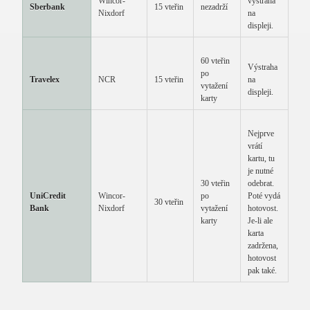
Wincor-
výstraha
Sberbank
15 vteřin
nezadrží
Nixdorf
na
displeji.
60 vteřin
Výstraha
po
Travelex
NCR
15 vteřin
na
vytažení
displeji.
karty
Nejprve
vrátí
kartu, tu
je nutné
30 vteřin
odebrat.
UniCredit
Wincor-
po
Poté vydá
30 vteřin
Bank
Nixdorf
vytažení
hotovost.
karty
Je-li ale
karta
zadržena,
hotovost
pak také.