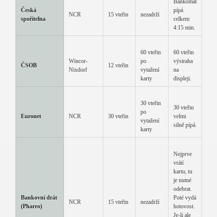
Bankomat
Česká
pípá
NCR
15 vteřin
nezadrží
spořitelna
celkem
4:15 min.
60 vteřin
60 vteřin
Wincor-
po
výstraha
ČSOB
12 vteřin
Nixdorf
vytažení
na
karty
displeji.
30 vteřin
30 vteřin
po
Euronet
NCR
30 vteřin
velmi
vytažení
silně pípá.
karty
Nejprve
vrátí
kartu, tu
je nutné
odebrat.
Bankovní drát
Poté vydá
NCR
15 vteřin
nezadrží
(Pharro)
hotovost.
Je-li ale