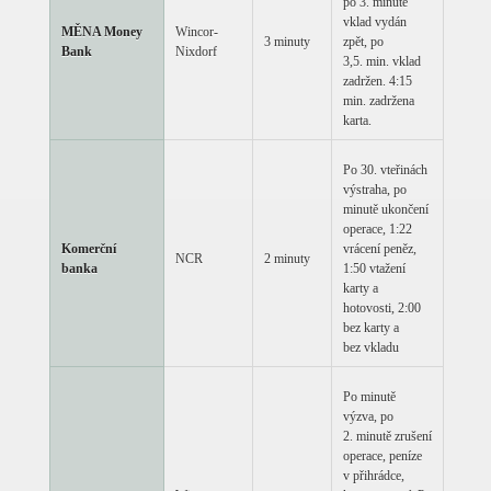
po 3. minutě
vklad vydán
MĚNA Money
Wincor-
3 minuty
zpět, po
Bank
Nixdorf
3,5. min. vklad
zadržen. 4:15
min. zadržena
karta.
Po 30. vteřinách
výstraha, po
minutě ukončení
operace, 1:22
Komerční
vrácení peněz,
NCR
2 minuty
banka
1:50 vtažení
karty a
hotovosti, 2:00
bez karty a
bez vkladu
Po minutě
výzva, po
2. minutě zrušení
operace, peníze
v přihrádce,