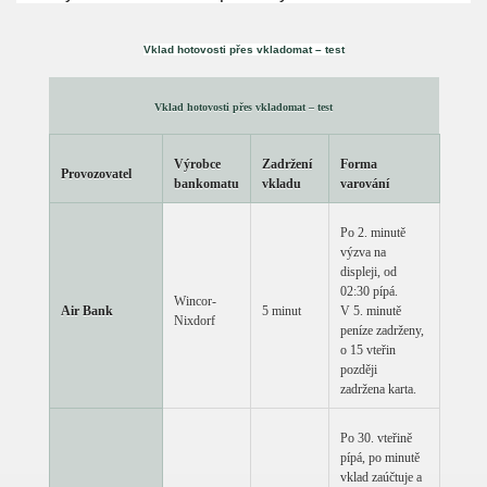
Vklad hotovosti přes vkladomat – test
Vklad hotovosti přes vkladomat – test
Výrobce
Zadržení
Forma
Provozovatel
bankomatu
vkladu
varování
Po 2. minutě
výzva na
displeji, od
02:30 pípá.
Wincor-
Air Bank
5 minut
V 5. minutě
Nixdorf
peníze zadrženy,
o 15 vteřin
později
zadržena karta.
Po 30. vteřině
pípá, po minutě
vklad zaúčtuje a