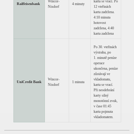
Wincor-
karta se vrací. Po
Raiffeisenbank
4 minuty
Nixdorf
12 vteřinách
karta zadržena.
4:10 minuta
hotovost
zadržena, 4:40
karta zadržena
Po 30. vteřinách
výstraha, po
1. minutě peníze
operace
ukončena, peníze
zůstávají ve
Wincor-
vkladomatu,
UniCredit Bank
1 minuta
Nixdorf
karta se vrací.
Při neodebrání
karty silný
monotónní zvuk,
v čase 01:45
karta pojmuta
vkladomatem.