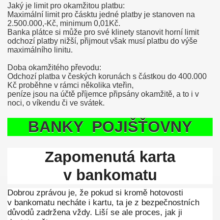
Jaký je limit pro okamžitou platbu:
Maximální limit pro čásktu jedné platby je stanoven na
2.500.000,-Kč, minimum 0,01Kč.
Banka plátce si může pro své klinety stanovit horní limit
odchozí platby nižší, přijmout však musí platbu do výše
maximálního linitu.
Doba okamžitého převodu:
Odchozí platba v českých korunách s částkou do 400.000
Kč proběhne v rámci několika vteřin,
peníze jsou na účtě příjemce připsány okamžitě, a to i v
noci, o víkendu či ve svátek.
BANKY POJIŠŤOVNY
Zapomenutá karta
v bankomatu
Dobrou zprávou je, že pokud si kromě hotovosti
v bankomatu necháte i kartu, ta je z bezpečnostních
důvodů zadržena vždy. Liší se ale proces, jak ji